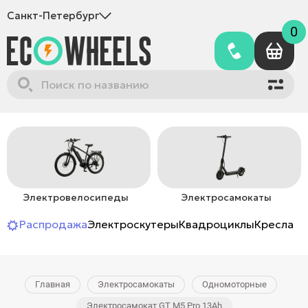
Санкт-Петербург
0
Электровелосипеды
Электросамокаты
Распродажа
Электроскутеры
Квадроциклы
Кресла-к
Главная
Электросамокаты
Одномоторные
Электросамокат GT M5 Pro 13Ah