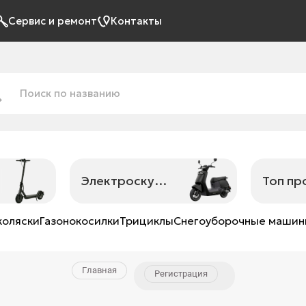
Сервис и ремонт
Контакты
Электроскутеры
Топ п
коляски
Газонокосилки
Трициклы
Снегоуборочные маши
Главная
Регистрация