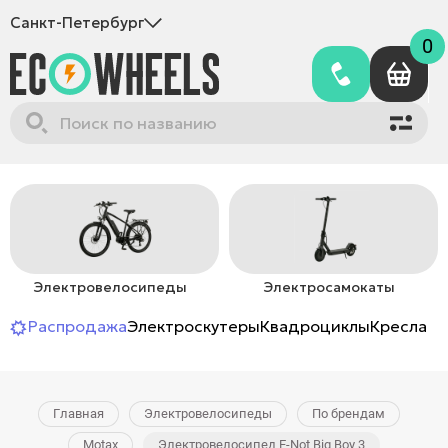
Санкт-Петербург
0
Электровелосипеды
Электросамокаты
Распродажа
Электроскутеры
Квадроциклы
Кресла-к
Главная
Электровелосипеды
По брендам
Motax
Электровелосипед E-Not Big Boy 3