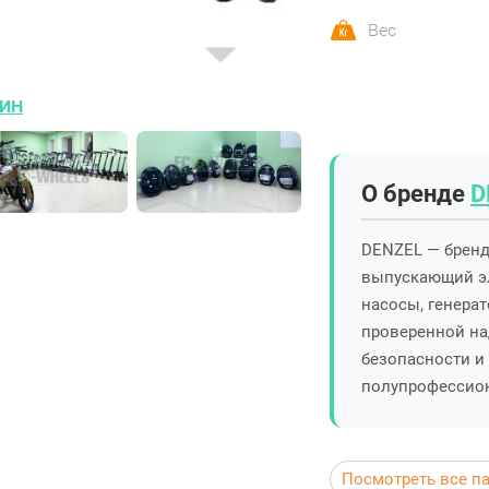
Вес
ИН
О бренде
D
DENZEL — бренд,
выпускающий эл
насосы, генера
проверенной на
безопасности и
полупрофессио
Посмотреть все п