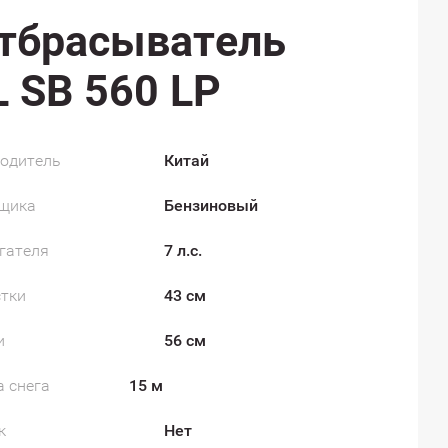
тбрасыватель
 SB 560 LP
водитель
Китай
рщика
Бензиновый
гателя
7 л.с.
стки
43 см
и
56 см
 снега
15 м
к
Нет