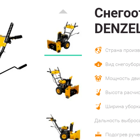
Снегоо
DENZEL
Страна произ
Вид снегоубо
Мощность дви
Высота расчи
Ширина уборк
Дальность выброса
Подогрев руче