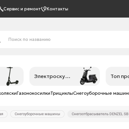
Сервис и ремонт
Контакты
Электроскутеры
Топ п
коляски
Газонокосилки
Трициклы
Снегоуборочные маши
ая
Снегоуборочные машины
Снегоотбрасыватель DENZEL SB 