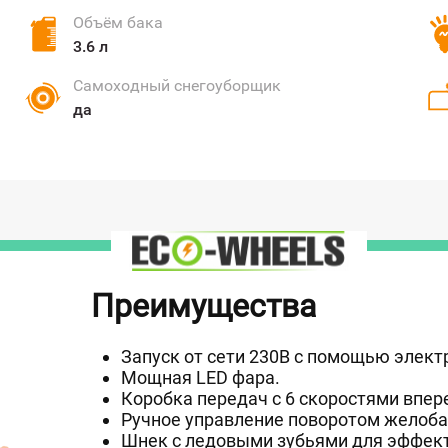
Объём бака
3.6 л
Самоходный снегоуборщик
да
Преимущества
Запуск от сети 230В с помощью элект
Мощная LED фара.
Коробка передач с 6 скоростями впере
Ручное управление поворотом желоба
Шнек с ледовыми зубьями для эффек