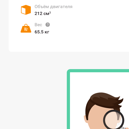
Объём двигателя
212 см³
Вес
?
65.5 кг