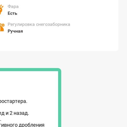
Фара
Есть
Регулировка снегозаборника
Ручная
ростартера.
д и 2 назад.
.
тивного дробления