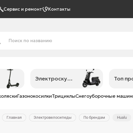
Сервис и ремонт
Контакты
Электроскутеры
Топ п
коляски
Газонокосилки
Трициклы
Снегоуборочные маши
Главная
Электровелосипеды
По брендам
Hualu