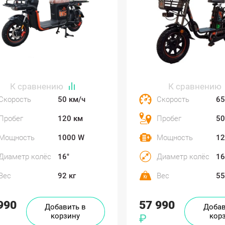
Скорость
50 км/ч
Скорость
65
Пробег
120 км
Пробег
50
Мощность
1000 W
Мощность
12
Диаметр колёс
16"
Диаметр колёс
16
Вес
92 кг
Вес
55
990
57 990
Добавить в
Добав
корзину
кор
₽