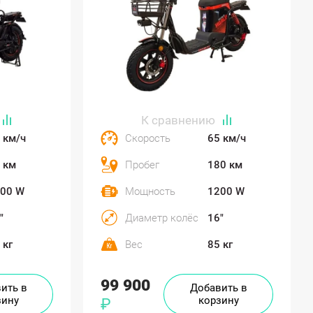
 км/ч
Скорость
65 км/ч
 км
Пробег
180 км
00 W
Мощность
1200 W
"
Диаметр колёс
16"
 кг
Вес
85 кг
99 900
ить в
Добавить в
зину
корзину
₽