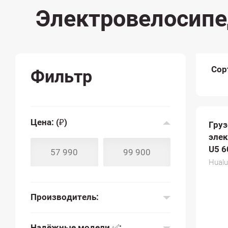
Электровелосипе
Сор
Фильтр
Цена: (₽)
Гру
элек
U5 
Hualu
Производитель:
Надёжные модели ✅: