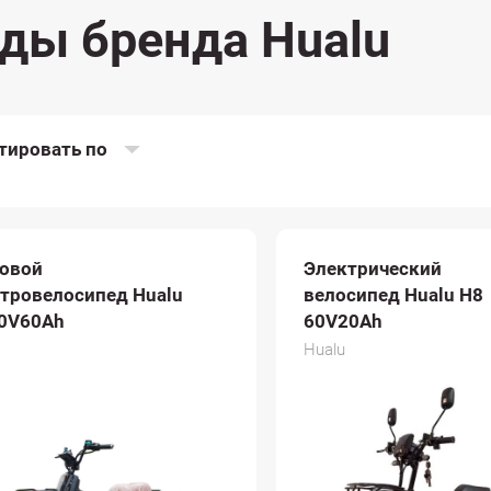
ды бренда Hualu
тировать по
зовой
Электрический
тровелосипед Hualu
велосипед Hualu H8
60V60Ah
60V20Ah
Hualu