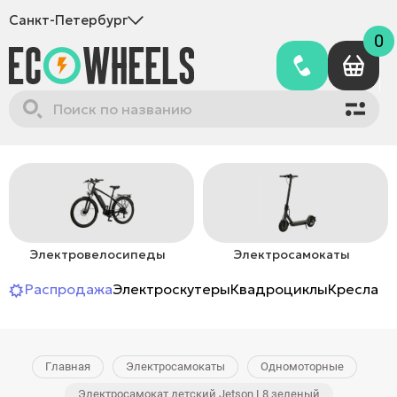
Санкт-Петербург
0
Электровелосипеды
Электросамокаты
Распродажа
Электроскутеры
Квадроциклы
Кресла-к
Главная
Электросамокаты
Одномоторные
Электросамокат детский Jetson L8 зеленый