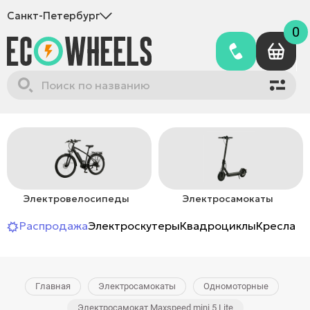
Санкт-Петербург
0
Электровелосипеды
Электросамокаты
Распродажа
Электроскутеры
Квадроциклы
Кресла-к
Главная
Электросамокаты
Одномоторные
Электросамокат Maxspeed mini 5 Lite