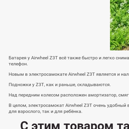
Батарея у Airwheel Z3T всё также быстро и легко сни
телефон.
Новым в электросамокате Airwheel Z3T является и на
Подножки у Z3T, как и раньше, складываются.
Над передним колесом расположен амортизатор, смя
В целом, электросамокат Airwheel Z3T очень удобный 
для взрослого, так и для ребёнка.
С этим товаром т