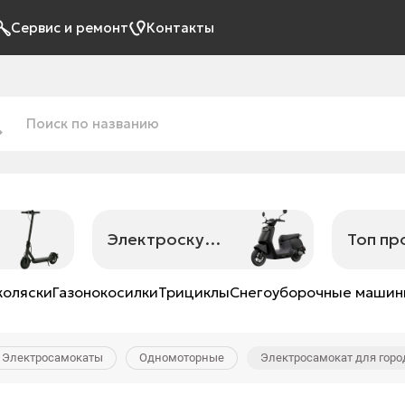
Сервис и ремонт
Контакты
Электроскутеры
Топ п
коляски
Газонокосилки
Трициклы
Снегоуборочные маши
Электросамокаты
Одномоторные
Электросамокат для город