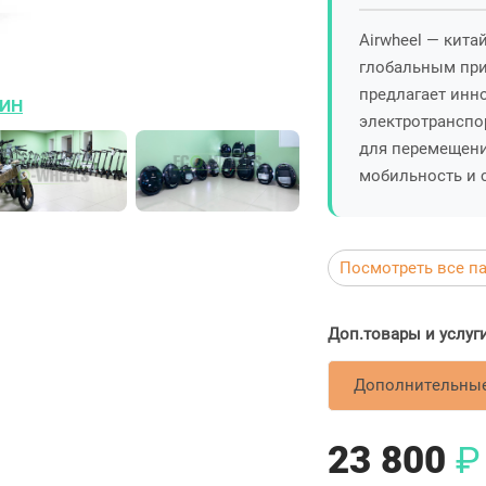
Airwheel — кита
глобальным при
предлагает инн
ИН
электротранспо
для перемещения
мобильность и 
Посмотреть все п
Дополнительные
23 800
₽