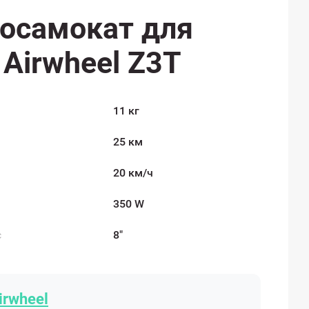
осамокат для
 Airwheel Z3T
11 кг
25 км
20 км/ч
350 W
с
8"
irwheel