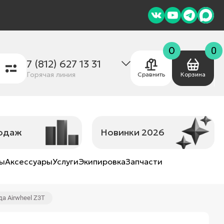
0
0
7 (812) 627 13 31
Горячая линия
Сравнить
Корзина
родаж
Новинки 2026
ны
Аксессуары
Услуги
Экипировка
Запчасти
а Airwheel Z3T