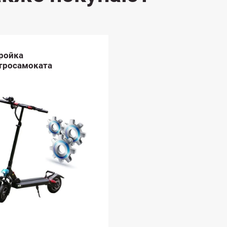
ройка
тросамоката