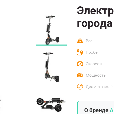
Электр
города
Вес
Пробег
Скорость
Мощность
Диаметр колё
О бренде
A