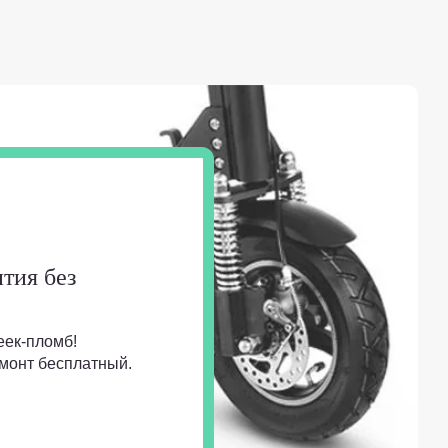
тия без
еек-пломб!
монт бесплатный.