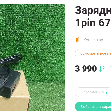
Зарядн
1pin 67
Коннектор
Посмотреть все п
3 990
₽
Добавить в корз