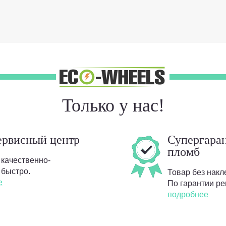
Только у нас!
ервисный центр
Супергаран
пломб
 качественно-
 быстро.
Товар без накл
е
По гарантии ре
подробнее