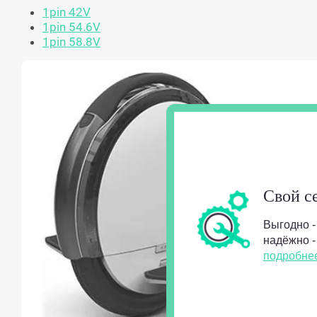
1pin 42V
1pin 54.6V
1pin 58.8V
Свой с
Выгодно -
надёжно -
подробне