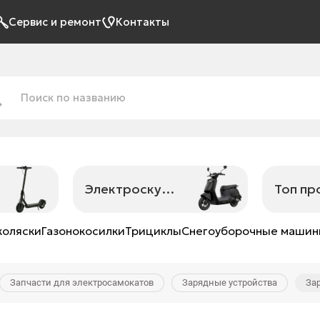
Сервис и ремонт
Контакты
Электроскутеры
Топ п
коляски
Газонокосилки
Трициклы
Снегоуборочные маши
Запчасти для электросамокатов
Зарядные устройства
Зар