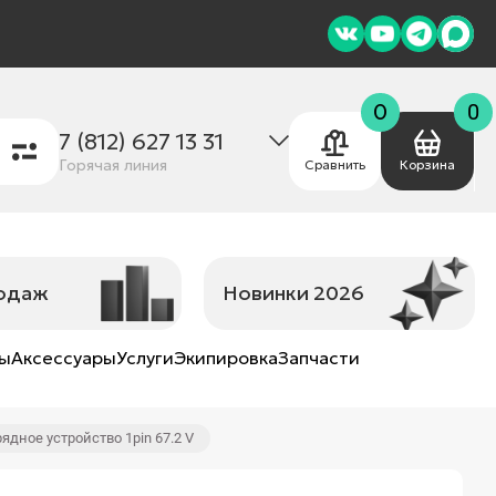
0
0
7 (812) 627 13 31
Горячая линия
Сравнить
Корзина
родаж
Новинки 2026
ны
Аксессуары
Услуги
Экипировка
Запчасти
ядное устройство 1pin 67.2 V