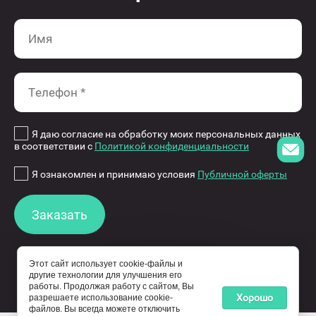
Я даю согласие на обработку моих персональных данных
в соответствии с
Политикой конфиденциальности
Я ознакомлен и принимаю условия
Публичной оферты
Заказать
Этот сайт использует cookie-файлы и
другие технологии для улучшения его
работы. Продолжая работу с сайтом, Вы
© 2015-2026 eco-wheels.ru - обладатель прав
Хорошо
разрешаете использование cookie-
файлов. Вы всегда можете отключить
на все материалы сайта.
0