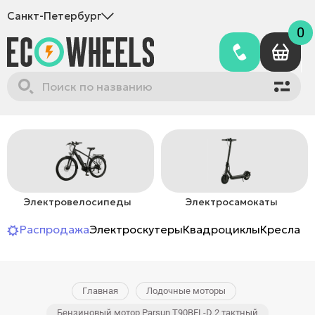
Санкт-Петербург
0
Электровелосипеды
Электросамокаты
Распродажа
Электроскутеры
Квадроциклы
Кресла-к
Главная
Лодочные моторы
Бензиновый мотор Parsun T90BEL-D 2 тактный