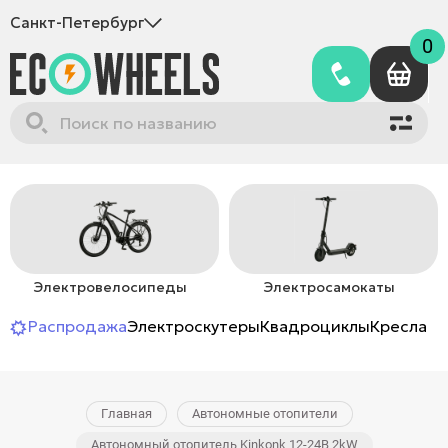
Санкт-Петербург
0
Электровелосипеды
Электросамокаты
Распродажа
Электроскутеры
Квадроциклы
Кресла-к
Главная
Автономные отопители
Автономный отопитель Kinkonk 12-24В 2kW