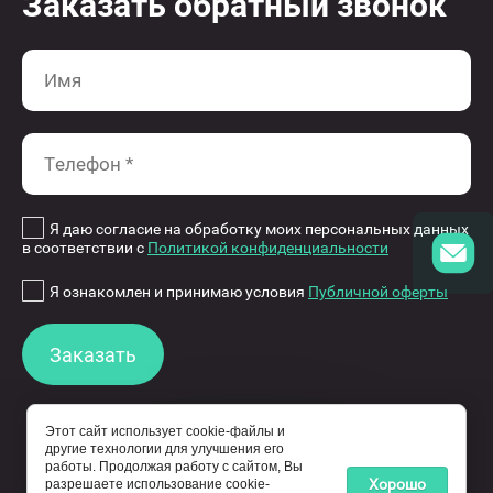
Заказать обратный звонок
Я даю согласие на обработку моих персональных данных
в соответствии с
Политикой конфиденциальности
Я ознакомлен и принимаю условия
Публичной оферты
Заказать
Этот сайт использует cookie-файлы и
другие технологии для улучшения его
работы. Продолжая работу с сайтом, Вы
© 2015-2026 eco-wheels.ru - обладатель прав
Хорошо
разрешаете использование cookie-