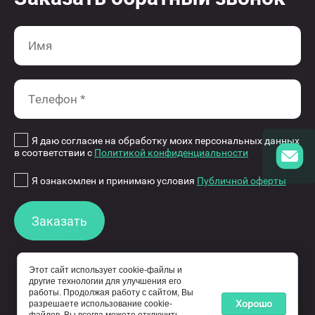
Я даю согласие на обработку моих персональных данных
в соответствии с
Политикой конфиденциальности
Я ознакомлен и принимаю условия
Публичной оферты
Заказать
Этот сайт использует cookie-файлы и
другие технологии для улучшения его
работы. Продолжая работу с сайтом, Вы
© 2015-2026 eco-wheels.ru - обладатель прав
Хорошо
разрешаете использование cookie-