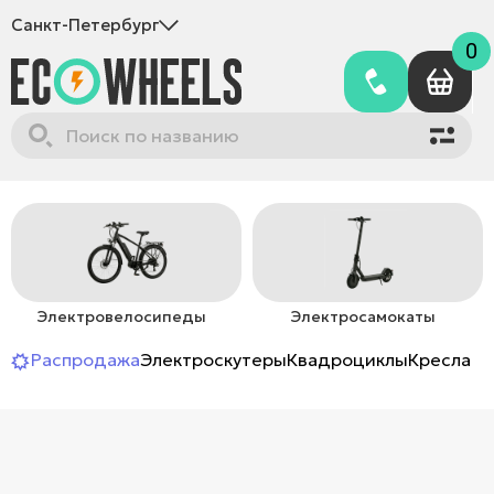
Санкт-Петербург
0
Электровелосипеды
Электросамокаты
Распродажа
Электроскутеры
Квадроциклы
Кресла-к